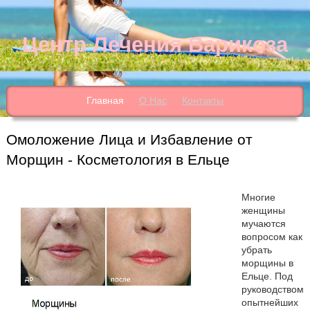
Центр Лечения Варикоза
Главная
О Нас
Контакты
Омоложение Лица и Избавление от
Морщин - Косметология в Ельце
Многие
женщины
мучаются
вопросом как
убрать
морщины в
Ельце. Под
руководством
опытнейших