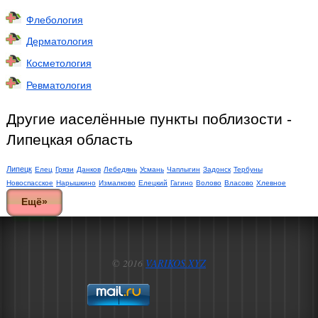
Флебология
Дерматология
Косметология
Ревматология
Другие иаселённые пункты поблизости -
Липецкая область
Липецк
Елец
Грязи
Данков
Лебедянь
Усмань
Чаплыгин
Задонск
Тербуны
Новоспасское
Нарышкино
Измалково
Елецкий
Гагино
Волово
Власово
Хлевное
Ещё»
© 2016
VARIKOS.XYZ