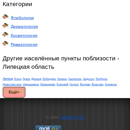
Категории
Флебология
Дерматология
Косметология
Ревматология
Другие иаселённые пункты поблизости -
Липецкая область
Липецк
Елец
Грязи
Данков
Лебедянь
Усмань
Чаплыгин
Задонск
Тербуны
Новоспасское
Нарышкино
Измалково
Елецкий
Гагино
Волово
Власово
Хлевное
Ещё»
© 2016
VARIKOS.XYZ